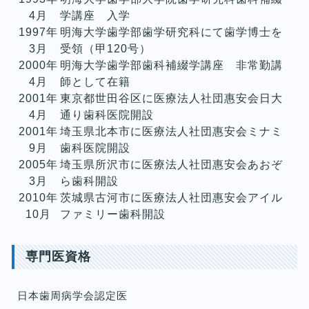
4月
学講座 入学
1997年
明海大学歯学部歯学研究科にて歯学博士を
3月
受領（甲120号）
2000年
明海大学歯学部歯科補綴学講座 非常勤講
4月
師として在籍
2001年
東京都世田谷区に医療法人社団惠安会日大
4月
通り歯科医院開設
2001年
埼玉県北本市に医療法人社団惠安会ミナミ
9月
歯科医院開設
2005年
埼玉県所沢市に医療法人社団惠安会あおぞ
3月
ら歯科開設
2010年
茨城県古河市に医療法人社団惠安会アイル
10月
ファミリー歯科開設
専門医資格
日本歯周病学会認定医